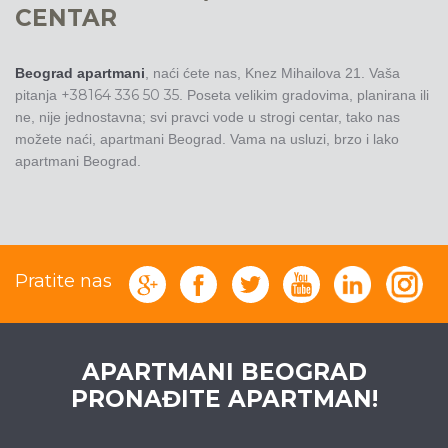
CENTAR
Beograd apartmani
, naći ćete nas, Knez Mihailova 21. Vaša
+38164 336 50 35
pitanja
.
Poseta velikim gradovima, planirana ili
ne, nije jednostavna; svi pravci vode u strogi centar, tako nas
možete naći, apartmani Beograd. Vama na usluzi, brzo i lako
apartmani Beograd.
Pratite nas
APARTMANI BEOGRAD
PRONAĐITE APARTMAN!