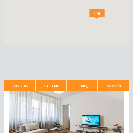
€ 90
Cenovnik
Kalendar
Parking
Rezerviši