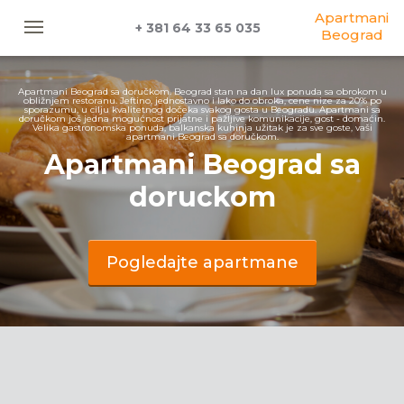
Apartmani
+ 381 64 33 65 035
Beograd
Apartmani Beograd sa doručkom. Beograd stan na dan lux ponuda sa obrokom u
obližnjem restoranu. Jeftino, jednostavno i lako do obroka, cene nize za 20% po
sporazumu, u cilju kvalitetnog dočeka svakog gosta u Beogradu. Apartmani sa
doručkom još jedna mogućnost prijatne i pažljive komunikacije, gost - domaćin.
Velika gastronomska ponuda, balkanska kuhinja užitak je za sve goste, vaši
apartmani Beograd sa doručkom.
Apartmani Beograd sa
doruckom
Pogledajte apartmane