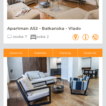
Apartman A52 - Balkanska - Vlado
osoba:
7
soba:
2
Cenovnik
Kalendar
Parking
Rezerviši