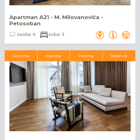
Apartman A21 - M. Milovanovića -
Petosoban
osoba:
6
soba:
3
Cenovnik
Kalendar
Parking
Rezerviši