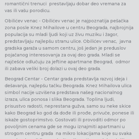
romantični trenuci prestavljaju dobar deo vremana za
vas ili vašu porodicu.
Obilićev venac - Obilićev venac je najpoznatija pešačka
zona posle Knez Mihailove u centru Beograda, najbrojnija
populacija su mladi ljudi koji uz živu muziku i žagor,
predstavljaju najlepšu stranu ulice. Obilićev venac, javna
gradska garaža u samom centru, još jedan je preduslov
pojačanog interesovanja za ovaj deo grada. Mladi se
najčešće odlučuju za jeftine apartmane Beograd, odmor
ili zabava veliki broj dolazi u ovaj deo grada.
Beograd Centar - Centar grada predstavlja razvoj ideja i
dešavanja, najlepšu tačku Beograda. Knez Mihailova ulica
simbol nacije uzvišena predstava našeg nacionalnog
izraza, ulica ponosa i slika Beograda. Toplina ljudi,
prisustvo radosti, neprestana gužva, samo su neke skice
kako Beograd ko god da dođe ili prođe, privuče, ponese ili
iskaže gostoprimstvo. Gostovati ili provoditi odmor po
povoljnim cenama gde se mogu iznajmiti apartmani u
strogom centru grada na mikro lokacijama koje su svaka