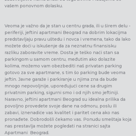
vašem ponovnom dolasku.
Veoma je važno da je stan u centru grada, ili u širem delu -
periferiji, jeftini apartmani Beograd na dobrim lokacijma
predstavljaju pravu uštedu i novca i vremena, tako da lako
možete doći u iskušenje da za neznatnu finansisku
razliku zaboravite vreme. Dosta je teško naći stan sa
parkingom u samom centru, međutim ako dolazite
kolima, možemo vam obezbediti naš privatan parking
gotovo za sve apartmane, s tim šo parking bude veoma
jeftin. Javne garaže i parkiranje u njima zna da bude
mnogo nepovoljnije, upoređujući cene sa drugim
privatnim parking, sigurni smo i od njih smo jeftiniji.
Naravno, jeftini apartmani Beograd su idealna prilika da
povoljno provedete svoje dane na odmoru, poslu ili
zabavi, iznenadiće vas kvalitet i paritet cena ako nas
pronađete. Dobrodošli čekamo vas. Ponudu smeštaja koja
nas prestavlja možete pogledati na stranici sajta
Apartmani Beograd.