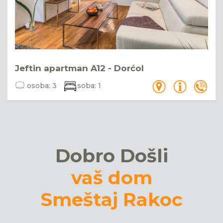
Jeftin apartman A12 - Dorćol
osoba:
3
soba:
1
Dobro Došli
vaš dom
Smeštaj Rakoc