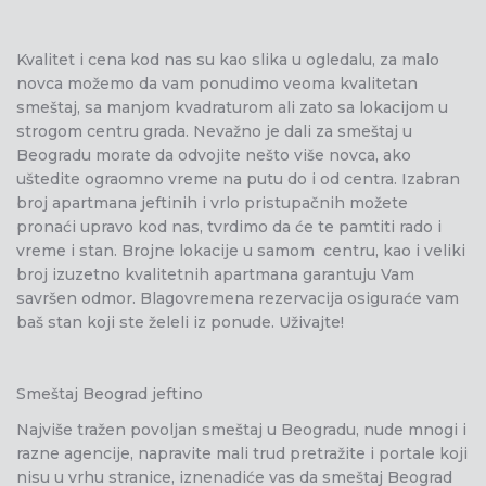
Kvalitet i cena kod nas su kao slika u ogledalu, za malo
novca možemo da vam ponudimo veoma kvalitetan
smeštaj, sa manjom kvadraturom ali zato sa lokacijom u
strogom centru grada. Nevažno je dali za smeštaj u
Beogradu morate da odvojite nešto više novca, ako
uštedite ograomno vreme na putu do i od centra. Izabran
broj apartmana jeftinih i vrlo pristupačnih možete
pronaći upravo kod nas, tvrdimo da će te pamtiti rado i
vreme i stan. Brojne lokacije u samom centru, kao i veliki
broj izuzetno kvalitetnih apartmana garantuju Vam
savršen odmor. Blagovremena rezervacija osiguraće vam
baš stan koji ste želeli iz ponude. Uživajte!
Smeštaj Beograd jeftino
Najviše tražen povoljan smeštaj u Beogradu, nude mnogi i
razne agencije, napravite mali trud pretražite i portale koji
nisu u vrhu stranice, iznenadiće vas da smeštaj Beograd