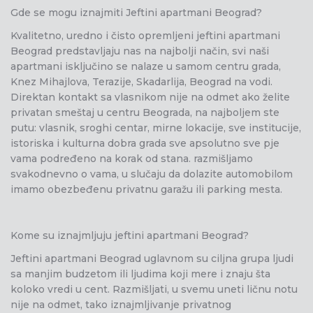
Gde se mogu iznajmiti Jeftini apartmani Beograd?
Kvalitetno, uredno i čisto opremljeni jeftini apartmani
Beograd predstavljaju nas na najbolji način, svi naši
apartmani isključino se nalaze u samom centru grada,
Knez Mihajlova, Terazije, Skadarlija, Beograd na vodi.
Direktan kontakt sa vlasnikom nije na odmet ako želite
privatan smeštaj u centru Beograda, na najboljem ste
putu: vlasnik, sroghi centar, mirne lokacije, sve institucije,
istoriska i kulturna dobra grada sve apsolutno sve pje
vama podređeno na korak od stana. razmišljamo
svakodnevno o vama, u slučaju da dolazite automobilom
imamo obezbeđenu privatnu garažu ili parking mesta.
Kome su iznajmljuju jeftini apartmani Beograd?
Jeftini apartmani Beograd uglavnom su ciljna grupa ljudi
sa manjim budzetom ili ljudima koji mere i znaju šta
koloko vredi u cent. Razmišljati, u svemu uneti ličnu notu
nije na odmet, tako iznajmljivanje privatnog