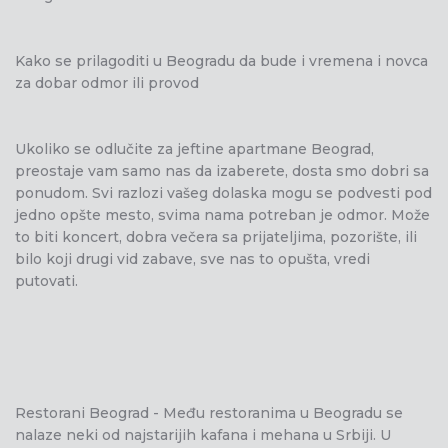
Kako se prilagoditi u Beogradu da bude i vremena i novca
za dobar odmor ili provod
Ukoliko se odlučite za jeftine apartmane Beograd,
preostaje vam samo nas da izaberete, dosta smo dobri sa
ponudom. Svi razlozi vašeg dolaska mogu se podvesti pod
jedno opšte mesto, svima nama potreban je odmor. Može
to biti koncert, dobra večera sa prijateljima, pozorište, ili
bilo koji drugi vid zabave, sve nas to opušta, vredi
putovati.
Restorani Beograd - Među restoranima u Beogradu se
nalaze neki od najstarijih kafana i mehana u Srbiji. U