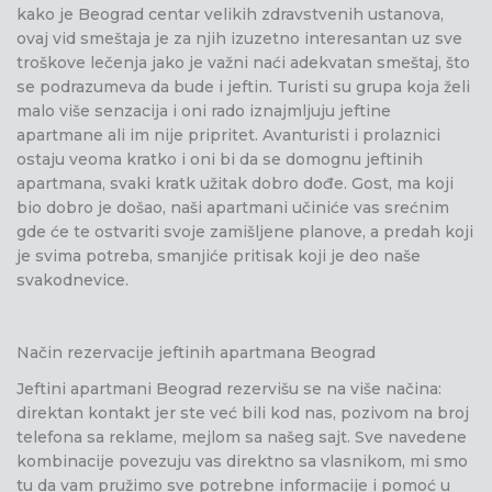
kako je Beograd centar velikih zdravstvenih ustanova,
ovaj vid smeštaja je za njih izuzetno interesantan uz sve
troškove lečenja jako je važni naći adekvatan smeštaj, što
se podrazumeva da bude i jeftin. Turisti su grupa koja želi
malo više senzacija i oni rado iznajmljuju jeftine
apartmane ali im nije pripritet. Avanturisti i prolaznici
ostaju veoma kratko i oni bi da se domognu jeftinih
apartmana, svaki kratk užitak dobro dođe. Gost, ma koji
bio dobro je došao, naši apartmani učiniće vas srećnim
gde će te ostvariti svoje zamišljene planove, a predah koji
je svima potreba, smanjiće pritisak koji je deo naše
svakodnevice.
Način rezervacije jeftinih apartmana Beograd
Jeftini apartmani Beograd rezervišu se na više načina:
direktan kontakt jer ste već bili kod nas, pozivom na broj
telefona sa reklame, mejlom sa našeg sajt. Sve navedene
kombinacije povezuju vas direktno sa vlasnikom, mi smo
tu da vam pružimo sve potrebne informacije i pomoć u