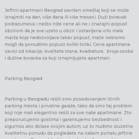
Jeftini apartmani Beograd savršen smeštaj koji se može
iznajmiti na dan, više dana ili više meseci. Duži boravak
podrazumeva i nešto niže cene ali ne i značajni popust
obzirom da je sve uzeto u obzir i ostavljena vrlo mala
marža koja nedozvoljava takav popust, inače nebismo
mogli da ponudimo popust koliki toliki. Cena apartmana
zavisi od lokacije, kvaliteta stana, kvadrature, broja osoba
i dužine boravka za koji iznajmljujete apartman.
Parking Beograd
Parking u Beogradu rešili smo posedovanjem ličnih
parking mesta i privatne garaže, tako da smo taj problem
koji nije mali elegantno rešili za sve naše apartmane. Zto
preporučujemo gostima i garantujemo bezbednost i
sigurnos ako dolaze svojim autom, uz to nudimo izuzetno
kvalitetnu ponudu da pogledate na našem portalu jeftine