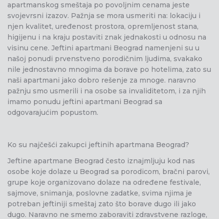
apartmanskog smeštaja po povoljnim cenama jeste
svojevrsni izazov. Pažnja se mora usmeriti na: lokaciju i
njen kvalitet, uređenost prostora, opremljenost stana,
higijenu i na kraju postaviti znak jednakosti u odnosu na
visinu cene. Jeftini apartmani Beograd namenjeni su u
našoj ponudi prvenstveno porodičnim ljudima, svakako
nile jednostavno mnogima da borave po hotelima, zato su
naši apartmani jako dobro rešenje za mnoge. naravno
pažnju smo usmerili i na osobe sa invaliditetom, i za njih
imamo ponudu jeftini apartmani Beograd sa
odgovarajućim popustom.
Ko su najčešći zakupci jeftinih apartmana Beograd?
Jeftine apartmane Beograd često iznajmljuju kod nas
osobe koje dolaze u Beograd sa porodicom, bračni parovi,
grupe koje organizovano dolaze na određene festivale,
sajmove, snimanja, poslovne zadatke, svima njima je
potreban jeftiniji smeštaj zato što borave dugo ili jako
dugo. Naravno ne smemo zaboraviti zdravstvene razloge,