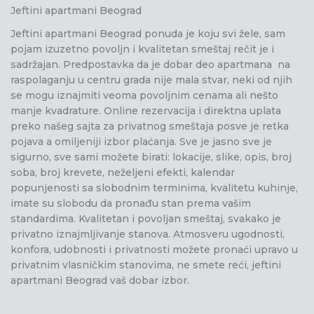
Jeftini apartmani Beograd
Jeftini apartmani Beograd ponuda je koju svi žele, sam
pojam izuzetno povoljn i kvalitetan smeštaj rečit je i
sadržajan. Predpostavka da je dobar deo apartmana na
raspolaganju u centru grada nije mala stvar, neki od njih
se mogu iznajmiti veoma povoljnim cenama ali nešto
manje kvadrature. Online rezervacija i direktna uplata
preko našeg sajta za privatnog smeštaja posve je retka
pojava a omiljeniji izbor plaćanja. Sve je jasno sve je
sigurno, sve sami možete birati: lokacije, slike, opis, broj
soba, broj krevete, neželjeni efekti, kalendar
popunjenosti sa slobodnim terminima, kvalitetu kuhinje,
imate su slobodu da pronađu stan prema vašim
standardima. Kvalitetan i povoljan smeštaj, svakako je
privatno iznajmljivanje stanova. Atmosveru ugodnosti,
konfora, udobnosti i privatnosti možete pronaći upravo u
privatnim vlasničkim stanovima, ne smete reći, jeftini
apartmani Beograd vaš dobar izbor.