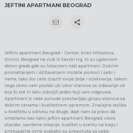
JEFTINI APARTMANI BEOGRAD
Jeftini apartmani Beograd - Centar, Knez Mihailova,
Dorćol, Beograd na vodi ili Savski trg, to su uglavnom
delovi grada gde su lokacirani naši apartmani. Dobrim
promatranjem i iščitavanjem možete pomoći i sebi i
nama, tako što ćete izraziti svoje želje i očekivanja, nakon
čega ćemo vam poslati uži izbor stanova za izdavanje od
koji bi ste Vi lako izdvojili jedan koji vam odgovara.
Apartmani iz naše ponude prestavljaju grupu stanova sa
dobrim cenama i kvalitetnom opremom. Značajna razlika
u kvalitetu u odnosu na druge, daje nam za pravo da
smatramo kao takvi jeftini apartmani Beograd, visok
standar, savršene lokacije, kvalitet u svemu na kraju i
pristupačne cene svakako su preporuka za sebe.