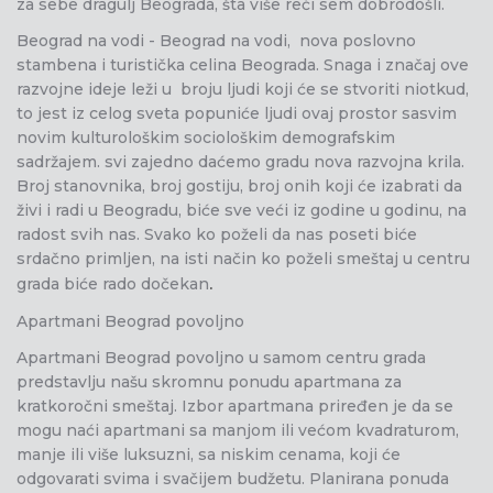
za sebe dragulj Beograda, šta više reći sem dobrodošli.
Beograd na vodi - Beograd na vodi, nova poslovno
stambena i turistička celina Beograda. Snaga i značaj ove
razvojne ideje leži u broju ljudi koji će se stvoriti niotkud,
to jest iz celog sveta popuniće ljudi ovaj prostor sasvim
novim kulturološkim sociološkim demografskim
sadržajem. svi zajedno daćemo gradu nova razvojna krila.
Broj stanovnika, broj gostiju, broj onih koji će izabrati da
živi i radi u Beogradu, biće sve veći iz godine u godinu, na
radost svih nas. Svako ko poželi da nas poseti biće
srdačno primljen, na isti način ko poželi smeštaj u centru
grada biće rado dočekan
.
Apartmani Beograd povoljno
Apartmani Beograd povoljno u samom centru grada
predstavlju našu skromnu ponudu apartmana za
kratkoročni smeštaj. Izbor apartmana priređen je da se
mogu naći apartmani sa manjom ili većom kvadraturom,
manje ili više luksuzni, sa niskim cenama, koji će
odgovarati svima i svačijem budžetu. Planirana ponuda