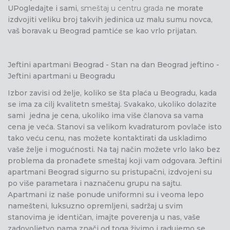
UPogledajte i sami,
smeštaj u centru grada
ne morate
izdvojiti veliku broj takvih jedinica uz malu sumu novca,
vaš boravak u Beograd pamtiće se kao vrlo prijatan.
Jeftini apartmani Beograd - Stan na dan Beograd jeftino -
Jeftini apartmani u Beogradu
Izbor zavisi od želje, koliko se šta plaća u Beogradu, kada
se ima za cilj kvalitetn smeštaj. Svakako, ukoliko dolazite
sami jedna je cena, ukoliko ima više članova sa vama
cena je veća. Stanovi sa velikom kvadraturom povlače isto
tako veću cenu, nas možete kontaktirati da uskladimo
vaše želje i mogućnosti. Na taj način možete vrlo lako bez
problema da pronađete smeštaj koji vam odgovara. Jeftini
apartmani Beograd sigurno su pristupačni, izdvojeni su
po više parametara i naznačenu grupu na sajtu.
Apartmani iz naše ponude uniformni su i veoma lepo
namešteni, luksuzno opremljeni, sadržaj u svim
stanovima je identičan, imajte poverenja u nas, vaše
zadovoljetvo nama znači od toga živimo i radujemo se