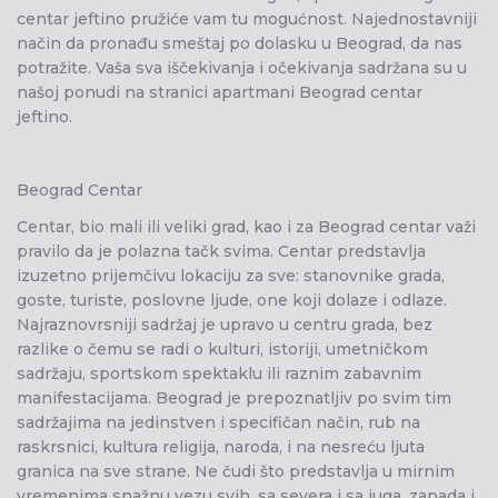
centar jeftino pružiće vam tu mogućnost. Najednostavniji
način da pronađu smeštaj po dolasku u Beograd, da nas
potražite. Vaša sva iščekivanja i očekivanja sadržana su u
našoj ponudi na stranici apartmani Beograd centar
jeftino.
Beograd Centar
Centar, bio mali ili veliki grad, kao i za Beograd centar važi
pravilo da je polazna tačk svima. Centar predstavlja
izuzetno prijemčivu lokaciju za sve: stanovnike grada,
goste, turiste, poslovne ljude, one koji dolaze i odlaze.
Najraznovrsniji sadržaj je upravo u centru grada, bez
razlike o čemu se radi o kulturi, istoriji, umetničkom
sadržaju, sportskom spektaklu ili raznim zabavnim
manifestacijama. Beograd je prepoznatljiv po svim tim
sadržajima na jedinstven i specifičan način, rub na
raskrsnici, kultura religija, naroda, i na nesreću ljuta
granica na sve strane. Ne čudi što predstavlja u mirnim
vremenima snažnu vezu svih, sa severa i sa juga, zapada i