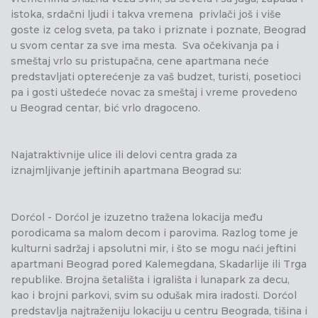
istoka, srdačni ljudi i takva vremena privlači još i više
goste iz celog sveta, pa tako i priznate i poznate, Beograd
u svom centar za sve ima mesta. Sva očekivanja pa i
smeštaj vrlo su pristupačna, cene apartmana neće
predstavljati opterećenje za vaš budzet, turisti, posetioci
pa i gosti uštedeće novac za smeštaj i vreme provedeno
u Beograd centar, bić vrlo dragoceno.
Najatraktivnije ulice ili delovi centra grada za
iznajmljivanje jeftinih apartmana Beograd su:
Dorćol - Dorćol je izuzetno tražena lokacija među
porodicama sa malom decom i parovima. Razlog tome je
kulturni sadržaj i apsolutni mir, i što se mogu naći jeftini
apartmani Beograd pored Kalemegdana, Skadarlije ili Trga
republike. Brojna šetališta i igrališta i lunapark za decu,
kao i brojni parkovi, svim su odušak mira iradosti. Dorćol
predstavlja najtraženiju lokaciju u centru Beograda, tišina i