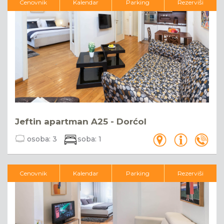
Cenovnik
Kalendar
Parking
Rezerviši
Jeftin apartman A25 - Dorćol
osoba:
3
soba:
1
Cenovnik
Kalendar
Parking
Rezerviši