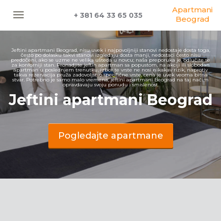
Apartmani
+ 381 64 33 65 035
Beograd
Jeftini apartmani Beograd, nisu uvek i najpovoljniji stanovi nedostaje dosta toga,
često po dolasku takvi stanovi izgledaju dosta manji, nedostaci često nisu
predočeni, ako se uzme ne velika ušteda u novcu; naša preporuka je, odlučite se
za konforniji stan. Pronadjite jeftin apartman sa popustom, na akciji ili slobodan
apartman u poslednjem trenutku, izbor te vrste ne nosi nikakav rizik, naprotiv
takva rezervacija pruža zadovoljstvo specifične vrste, cena je uvek veoma bitna
stvar. Potrebno je samo malo vremena, jeftini apartmani Beograd na taj načim
opravdavaju svoju ponudu i smislenost.
Jeftini apartmani Beograd
Pogledajte apartmane