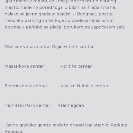
apartmane Beograd, koji imaju obezbeđeno parking
mesto. Naravno pored toga, u blizni svih apartmana
nalaze se javne gradske garaže. U Beogradu postoji
nekoliko parking zone, koje su obeleženerazličitim
bojama, a parking se plaća porukom po započetom satu.
Obilićev venac centar
Rajićev tržni centar
Masarikova centar
Politika centar
Zeleni venac centar
Kraljice Natalije centar
Pionirski Park centar Kalemegdan
Javne gradske garaže možete pronaći na stranici Parking
Beograd.