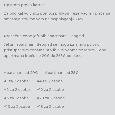
Uplatom preko kartice
Za bilo kakvu vrstu pomoći prilikom rezervacije i plaćanja
smeštaja stojimo vam na raspolaganju 24/7.
Prosečne cene jeftinih apartmana Beograd
Jeftini apartmani Beograd se mogu iznajmiti po vrlo
pristupačnim cenama, što ih čini veoma traženim. Cene
apartmana kreću se 20€ do 355€ po danu.
Apartmani od 20€
Apartmani od 35€
A1 za 2 osobe
A4 ze 2 osobe
A2 za 2 osobe
A12 za 2 osobe
A3 za 2osobe
A28 za 2 osobe
A13 za 2osobe
A18 za 2 osobe