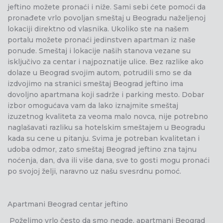
jeftino možete pronaći i niže. Sami sebi ćete pomoći da
pronađete vrlo povoljan smeštaj u Beogradu naželjenoj
lokaciji direktno od vlasnika. Ukoliko ste na našem
portalu možete pronaći jedinstven apartman iz naše
ponude. Smeštaj i lokacije naših stanova vezane su
isključivo za centar i najpoznatije ulice. Bez razlike ako
dolaze u Beograd svojim autom, potrudili smo se da
izdvojimo na stranici smeštaj Beograd jeftino ima
dovoljno apartmana koji sadrže i parking mesto. Dobar
izbor omogućava vam da lako iznajmite smeštaj
izuzetnog kvaliteta za veoma malo novca, nije potrebno
naglašavati razliku sa hotelskim smeštajem u Beogradu
kada su cene u pitanju. Svima je potreban kvalitetan i
udoba odmor, zato smeštaj Beograd jeftino zna tajnu
noćenja, dan, dva ili više dana, sve to gosti mogu pronaći
po svojoj želji, naravno uz našu svesrdnu pomoć.
Apartmani Beograd centar jeftino
Poželimo vrlo često da smo negde, apartmani Beograd