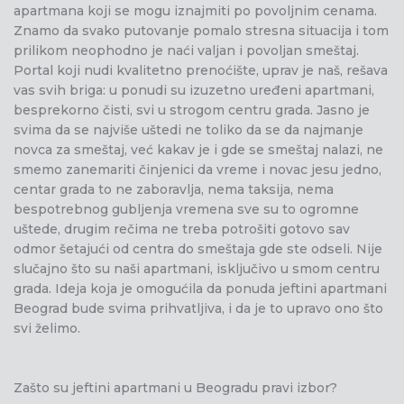
apartmana koji se mogu iznajmiti po povoljnim cenama.
Znamo da svako putovanje pomalo stresna situacija i tom
prilikom neophodno je naći valjan i povoljan smeštaj.
Portal koji nudi kvalitetno prenoćište, uprav je naš, rešava
vas svih briga: u ponudi su izuzetno uređeni apartmani,
besprekorno čisti, svi u strogom centru grada. Jasno je
svima da se najviše uštedi ne toliko da se da najmanje
novca za smeštaj, već kakav je i gde se smeštaj nalazi, ne
smemo zanemariti činjenici da vreme i novac jesu jedno,
centar grada to ne zaboravlja, nema taksija, nema
bespotrebnog gubljenja vremena sve su to ogromne
uštede, drugim rečima ne treba potrošiti gotovo sav
odmor šetajući od centra do smeštaja gde ste odseli. Nije
slučajno što su naši apartmani, isključivo u smom centru
grada. Ideja koja je omogućila da ponuda jeftini apartmani
Beograd bude svima prihvatljiva, i da je to upravo ono što
svi želimo.
Zašto su jeftini apartmani u Beogradu pravi izbor?