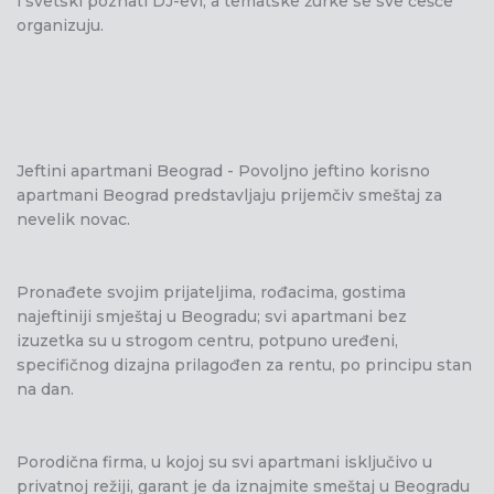
i svetski poznati DJ-evi, a tematske žurke se sve češće
organizuju.
Jeftini apartmani Beograd - Povoljno jeftino korisno
apartmani Beograd predstavljaju prijemčiv smeštaj za
nevelik novac.
Pronađete svojim prijateljima, rođacima, gostima
najeftiniji smještaj u Beogradu; svi apartmani bez
izuzetka su u strogom centru, potpuno uređeni,
specifičnog dizajna prilagođen za rentu, po principu stan
na dan.
Porodična firma, u kojoj su svi apartmani isključivo u
privatnoj režiji, garant je da iznajmite smeštaj u Beogradu