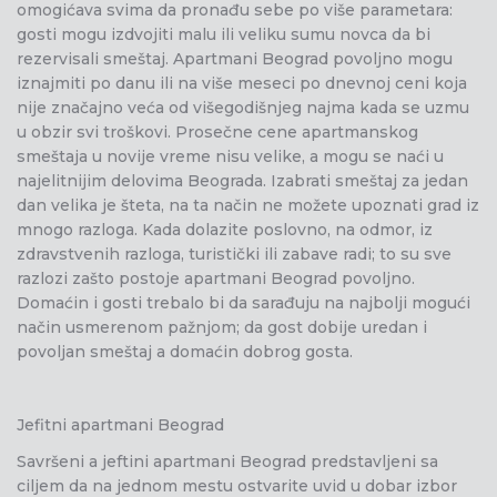
omogićava svima da pronađu sebe po više parametara:
gosti mogu izdvojiti malu ili veliku sumu novca da bi
rezervisali smeštaj. Apartmani Beograd povoljno mogu
iznajmiti po danu ili na više meseci po dnevnoj ceni koja
nije značajno veća od višegodišnjeg najma kada se uzmu
u obzir svi troškovi. Prosečne cene apartmanskog
smeštaja u novije vreme nisu velike, a mogu se naći u
najelitnijim delovima Beograda. Izabrati smeštaj za jedan
dan velika je šteta, na ta način ne možete upoznati grad iz
mnogo razloga. Kada dolazite poslovno, na odmor, iz
zdravstvenih razloga, turistički ili zabave radi; to su sve
razlozi zašto postoje apartmani Beograd povoljno.
Domaćin i gosti trebalo bi da sarađuju na najbolji mogući
način usmerenom pažnjom; da gost dobije uredan i
povoljan smeštaj a domaćin dobrog gosta.
Jefitni apartmani Beograd
Savršeni a jeftini apartmani Beograd predstavljeni sa
ciljem da na jednom mestu ostvarite uvid u dobar izbor