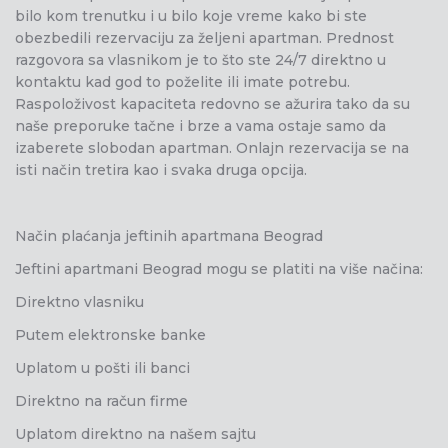
bilo kom trenutku i u bilo koje vreme kako bi ste
obezbedili rezervaciju za željeni apartman. Prednost
razgovora sa vlasnikom je to što ste 24/7 direktno u
kontaktu kad god to poželite ili imate potrebu.
Raspoloživost kapaciteta redovno se ažurira tako da su
naše preporuke tačne i brze a vama ostaje samo da
izaberete slobodan apartman. Onlajn rezervacija se na
isti način tretira kao i svaka druga opcija.
Način plaćanja jeftinih apartmana Beograd
Jeftini apartmani Beograd mogu se platiti na više načina:
Direktno vlasniku
Putem elektronske banke
Uplatom u pošti ili banci
Direktno na račun firme
Uplatom direktno na našem sajtu