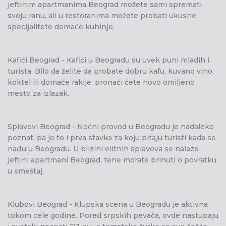
jeftinim apartmanima Beograd možete sami spremati
svoju ranu, ali u restoranima možete probati ukusne
specijalitete domaće kuhinje.
Kafići Beograd - Kafići u Beogradu su uvek puni mladih i
turista. Bilo da želite da probate dobru kafu, kuvano vino,
koktel ili domaće rakije, pronaći ćete novo omiljeno
mesto za izlazak.
Splavovi Beograd - Noćni provod u Beogradu je nadaleko
poznat, pa je to i prva stavka za koju pitaju turisti kada se
nađu u Beogradu. U blizini elitnih splavova se nalaze
jeftini apartmani Beograd, tene morate brinuti o povratku
u smeštaj.
Klubovi Beograd - Klupska scena u Beogradu je aktivna
tokom cele godine. Pored srpskih pevača, ovde nastupaju