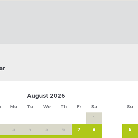
ar
August
2026
u
Mo
Tu
We
Th
Fr
Sa
Su
1
3
4
5
6
7
8
6