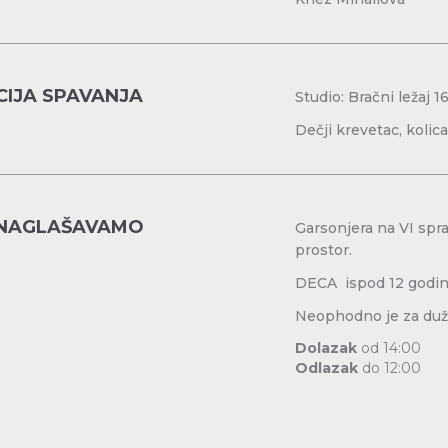
IJA SPAVANJA
Studio: Bračni ležaj 
Dečji krevetac, kolica
NAGLAŠAVAMO
Garsonjera na VI spr
prostor.
DECA ispod 12 godi
Neophodno je za duži
Dolazak
od 14:00
Odlazak
do 12:00