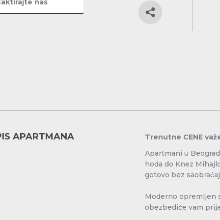
aktirajte nas
PIS APARTMANA
Trenutne CENE važ
Apartmani u Beogradu
hoda do Knez Mihajlov
gotovo bez saobraćaja
Moderno opremljen st
obezbediće vam prija