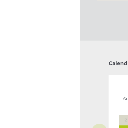
Calend
S
2