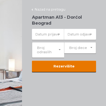
Nazad na pretragu
Apartman A13 - Dorćol
Beograd
Broj
Broj dece
odraslih
Rezervišite