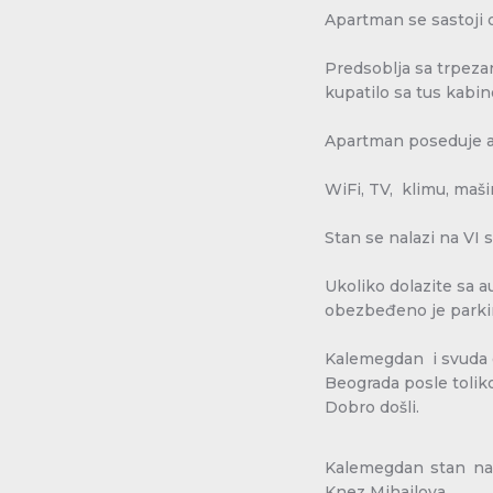
Apartman se sastoji 
Predsoblja sa trpeza
kupatilo sa tus kabin
Apartman poseduje ap
WiFi, TV, klimu, mašin
Stan se nalazi na VI s
Ukoliko dolazite sa 
obezbeđeno je parkin
Kalemegdan i svuda 
Beograda posle tolik
Dobro došli.
Kalemegdan stan na
Knez Mihailova