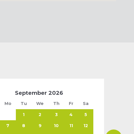
September
2026
Mo
Tu
We
Th
Fr
Sa
1
2
3
4
5
7
8
9
10
11
12