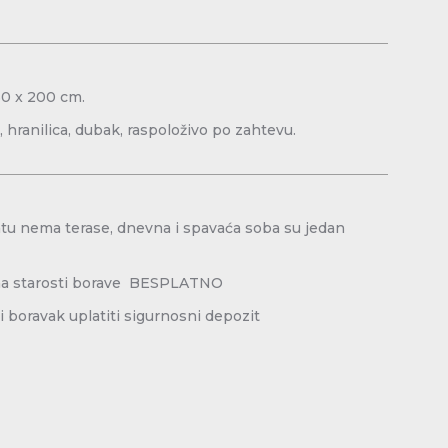
160 x 200 cm.
, hranilica, dubak, raspoloživo po zahtevu.
atu nema terase, dnevna i spavaća soba su jedan
na starosti borave BESPLATNO
 boravak uplatiti sigurnosni depozit