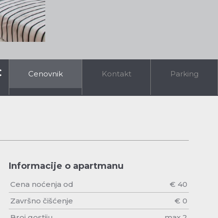
€
Cenovnik
Kontakt
Parking
Informacije o apartmanu
Cena noćenja od
€ 40
Završno čišćenje
€ 0
Broj gostiju
max 2