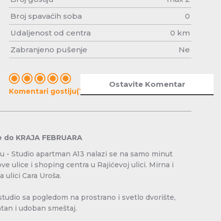
Broj spavaćih soba
0
Udaljenost od centra
0 km
Zabranjeno pušenje
Ne
Ostavite Komentar
Komentari gostiju(1)
e do KRAJA FEBRUARA
 - Studio
apartman A13 nalazi se na samo minut
e ulice i shoping centra u Rajićevoj ulici. Mirna i
 ulici Cara Uroša.
udio sa pogledom na prostrano i svetlo dvorište,
tan i udoban smeštaj.