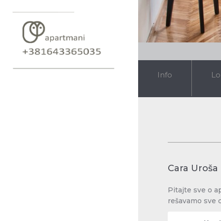
Info
Lo
Cara Uroša
Pitajte sve o a
rešavamo sve 