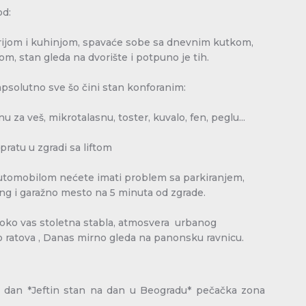
od:
rijom i kuhinjom, spavaće sobe sa dnevnim kutkom,
om, stan gleda na dvorište i potpuno je tih.
solutno sve šo čini stan konforanim:
u za veš, mikrotalasnu, toster, kuvalo, fen, peglu...
pratu u zgradi sa liftom
automobilom nećete imati problem sa parkiranjem,
g i garažno mesto na 5 minuta od zgrade.
oko vas stoletna stabla, atmosvera urbanog
o ratova , Danas mirno gleda na panonsku ravnicu.
 dan *Jeftin stan na dan u Beogradu* pečačka zona