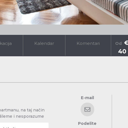
kacija
Kalendar
Komentari
Od
40
E-mail
partmanu, na taj način
dileme i nesporazume
Podelite