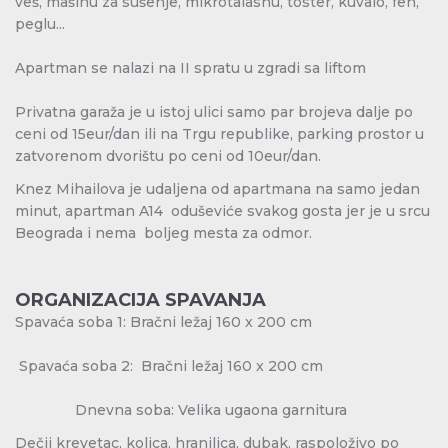
veš,
mašinu za sušenje, mikrotalasnu, toster, kuvalo, fen,
peglu...
Apartman se nalazi na II spratu u zgradi sa liftom
Privatna garaža je u istoj ulici samo par brojeva dalje po
ceni od 15eur/dan ili na Trgu republike, parking prostor u
zatvorenom dvorištu po ceni od 10eur/dan.
Knez Mihailova je udaljena od apartmana na samo jedan
minut, apartman A14 oduševiće svakog gosta jer je u srcu
Beograda i nema boljeg mesta za odmor.
ORGANIZACIJA SPAVANJA
Spavaća soba 1: Bračni ležaj 160 x 200 cm
Spavaća soba 2: Bračni ležaj 160 x 200 cm
Dnevna soba: Velika ugaona garnitura
Dečji krevetac, kolica, hranilica, dubak, raspoloživo po