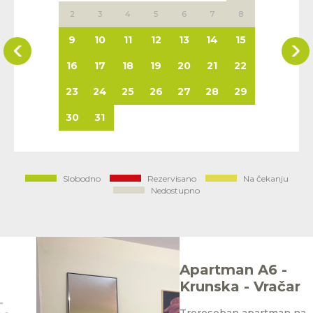
2
3
4
5
6
7
8
9
10
11
12
13
14
15
16
17
18
19
20
21
22
23
24
25
26
27
28
29
30
31
Slobodno
Rezervisano
Na čekanju
Nedostupno
Apartman A6 -
Krunska - Vračar
Trorosoban apartman na