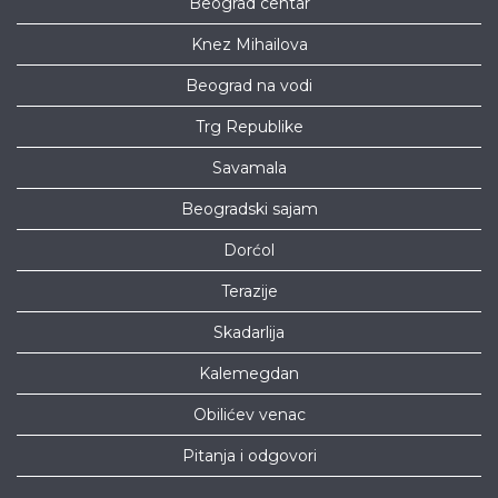
Beograd centar
Knez Mihailova
Beograd na vodi
Trg Republike
Savamala
Beogradski sajam
Dorćol
Terazije
Skadarlija
Kalemegdan
Obilićev venac
Pitanja i odgovori