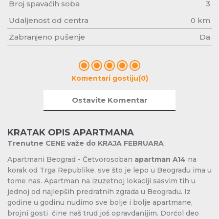
Broj spavaćih soba
3
Udaljenost od centra
0 km
Zabranjeno pušenje
Da
Komentari gostiju(0)
Ostavite Komentar
KRATAK OPIS APARTMANA
Trenutne CENE važe do KRAJA FEBRUARA
Apartmani Beograd - Četvorosoban
apartman A14
na
korak od Trga Republike, sve što je lepo u Beogradu ima u
tome nas. Apartman na izuzetnoj lokaciji sasvim tih u
jednoj od najlepših predratnih zgrada u Beogradu. Iz
godine u godinu nudimo sve bolje i bolje apartmane,
brojni gosti čine naš trud još opravdanijim. Dorćol deo