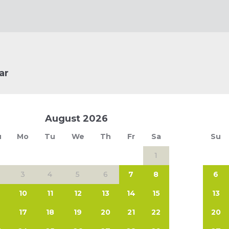
ar
August
2026
u
Mo
Tu
We
Th
Fr
Sa
Su
1
3
4
5
6
7
8
6
10
11
12
13
14
15
13
6
17
18
19
20
21
22
20