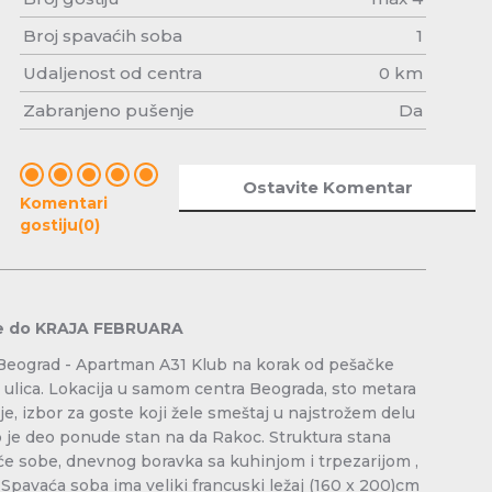
Broj spavaćih soba
1
Udaljenost od centra
0 km
Zabranjeno pušenje
Da
Ostavite Komentar
Komentari
gostiju(0)
e do KRAJA FEBRUARA
Beograd - Apartman A31 Klub na korak od pešačke
 ulica. Lokacija u samom centra Beograda, sto metara
ije, izbor za goste koji žele smeštaj u najstrožem delu
 je deo ponude stan na da Rakoc. Struktura stana
će sobe, dnevnog boravka sa kuhinjom i trpezarijom ,
. Spavaća soba ima veliki francuski ležaj (160 x 200)cm