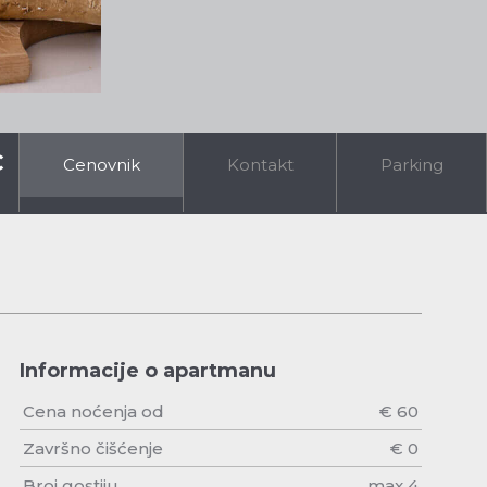
€
Cenovnik
Kontakt
Parking
Informacije o apartmanu
Cena noćenja od
€ 60
Završno čišćenje
€ 0
Broj gostiju
max 4