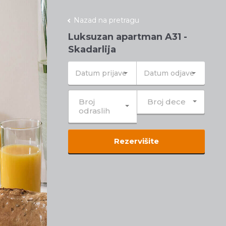
Nazad na pretragu
Luksuzan apartman A31 -
Skadarlija
Broj
Broj dece
odraslih
Rezervišite