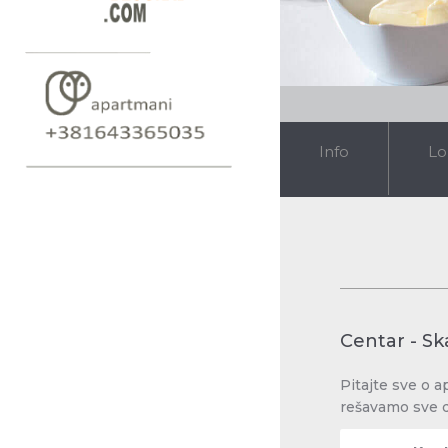
Info
Lo
Centar - Ska
Pitajte sve o a
rešavamo sve 