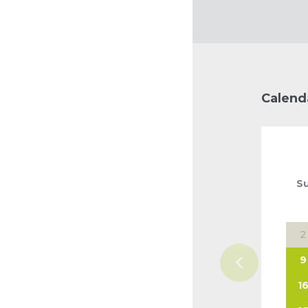
Calend
S
2
9
1