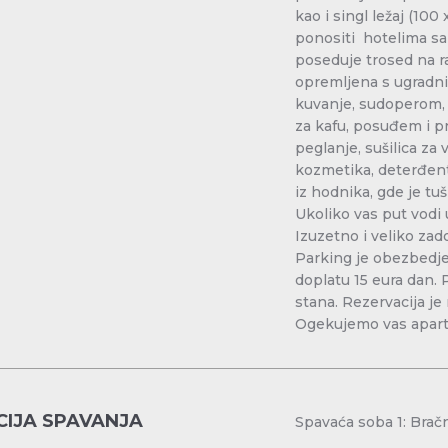
kao i singl ležaj (1
ponositi hotelima sa
poseduje trosed na ra
opremljena s ugradn
kuvanje, sudoperom,
za kafu, posuđem i p
peglanje, sušilica za v
kozmetika, deterđenti
iz hodnika, gde je tuš
Ukoliko vas put vodi 
Izuzetno i veliko zad
Parking je obezbedje
doplatu 15 eura dan. 
stana. Rezervacija j
Ogekujemo vas apar
IJA SPAVANJA
Spavaća sob
Spavaća s