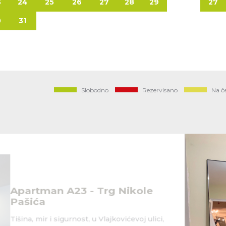
3
24
25
26
27
28
29
27
0
31
Slobodno
Rezervisano
Na č
Apartman
Vračar
Trorosoban a
Apartman A23 -
sprat, izuzetn
Pašića
puta muzeja N