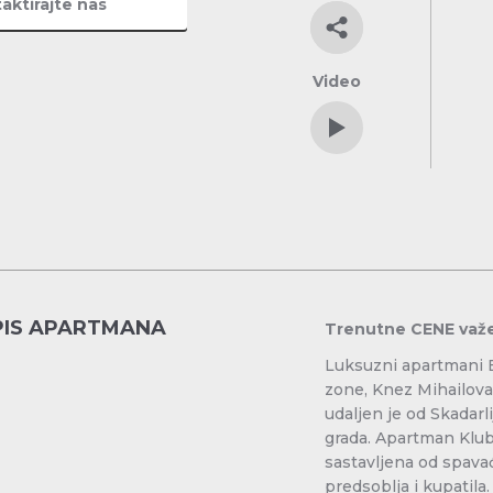
aktirajte nas
Video
PIS APARTMANA
Trenutne CENE važ
Luksuzni apartmani 
zone, Knez Mihailova
udaljen je od Skadarl
grada. Apartman Klub
sastavljena od spava
predsoblja i kupatila