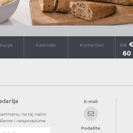
kacija
Kalendar
Komentari
Od
60
darlija
E-mail
partmanu, na taj način
dileme i nesporazume
Podelite