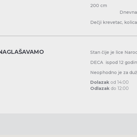
2
Dnevna soba: So
Dečji krevetac, kolica
NAGLAŠAVAMO
Stan čije je lice Nar
DECA ispod 12 godi
Neophodno je za duži
Dolazak
od 14:00
Odlazak
do 12:00