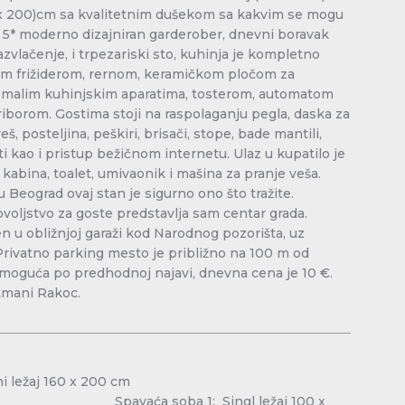
00 x 200)cm sa kvalitetnim dušekom sa kakvim se mogu
 5* moderno dizajniran garderober, dnevni boravak
zvlačenje, i trpezariski sto, kuhinja je kompletno
im frižiderom, rernom, keramičkom pločom za
 malim kuhinjskim aparatima, tosterom, automatom
riborom. Gostima stoji na raspolaganju pegla, daska za
eš, posteljina, peškiri, brisači, stope, bade mantili,
 kao i pristup bežičnom internetu. Ulaz u kupatilo je
 kabina, toalet, umivaonik i mašina za pranje veša.
u Beograd ovaj stan je sigurno ono što tražite.
ovoljstvo za goste predstavlja sam centar grada.
n u obližnjoj garaži kod Narodnog pozorišta, uz
Privatno parking mesto je približno na 100 m od
e moguća po predhodnoj najavi, dnevna cena je 10 €.
tmani Rakoc.
a 1: Bračni ležaj 160 x 200 cm
oba 1: Singl ležaj 100 x