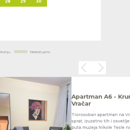
28
29
30
ekanju
Nedostupno
 A6 - Krunska -
partman na Vračaru 70 m2, 3
 Trg Nikole
o tih i osvetljen stan preko
ikole Tesle nalazi se u