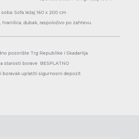
00 cm
fa ležaj 160 x 200 cm
, hranilica, dubak, raspoloživo po zahtevu.
odno pozorište Trg Republike i Skadarlija.
na starosti borave BESPLATNO
 boravak uplatiti sigurnosni depozit