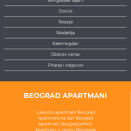
Beogradski sajam
Dorćol
Terazije
Skadarlija
Kalemegdan
Obilićev venac
Pitanja i odgovori
BEOGRAD APARTMANI
Luksuzni apartmani Beograd
Apartmani na dan Beograd
Apartmani Beograd jeftino
Apartmani u centru Beograda