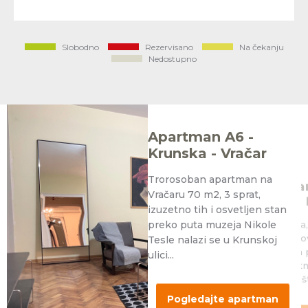
Slobodno
Rezervisano
Na čekanju
Nedostupno
Apartman A6 -
Krunska - Vračar
Trorosoban apartman na
Apa
Vračaru 70 m2, 3 sprat,
Trg 
izuzetno tih i osvetljen stan
preko puta muzeja Nikole
Tišina
Vlajko
Tesle nalazi se u Krunskoj
retka
ulici...
apart
Skupšt
Pogledajte apartman