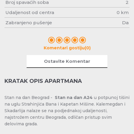
Broj spavaćih soba
2
Udaljenost od centra
0 km
Zabranjeno pušenje
Da
Komentari gostiju(0)
Ostavite Komentar
KRATAK OPIS APARTMANA
Stan na dan Beograd
-
Stan na dan A24
u potpunoj tišini
na uglu Strahinjića Bana i Kapetan Mišine. Kalemegdan i
Skadarlija nalaze se na podjednakoj udaljenosti,
najstrožem centru Beograda, odličan pristup svim
delovima grada.