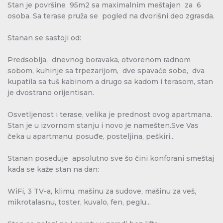
Stan je površine 95m2 sa maximalnim meštajen za 6
osoba.
Sa terase pruža se pogled na dvorišni deo zgrasda.
Stanan se sastoji od:
Predsoblja, dnevnog boravaka, otvorenom radnom
sobom, kuhinje sa trpezarijom, dve spavaće sobe, dva
kupatila sa tuš kabinom a drugo sa kadom i terasom, stan
je dvostrano orijentisan.
Osvetljenost i terase, velika je prednost ovog apartmana.
Stan je u izvornom stanju i novo je namešten.Sve Vas
čeka u apartmanu: posuđe, posteljina, peškiri...
Stanan poseduje apsolutno sve šo čini konforani smeštaj
kada se kaže stan na dan:
WiFi, 3 TV-a, klimu, mašinu za sudove, mašinu za veš,
mikrotalasnu, toster, kuvalo, fen, peglu...