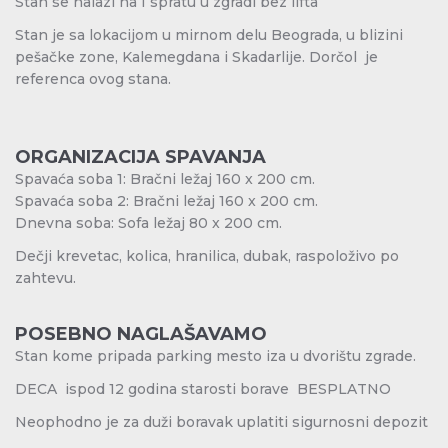
Stan se nalazi na I spratu u zgradi bez lifta
Stan je sa lokacijom u mirnom delu Beograda, u blizini
pešačke zone, Kalemegdana i Skadarlije. Dorčol je
referenca ovog stana.
ORGANIZACIJA SPAVANJA
Spavaća soba 1: Bračni ležaj 160 x 200 cm.
Spavaća soba 2: Bračni ležaj 160 x 200 cm.
Dnevna soba: Sofa ležaj 80 x 200 cm.
Dečji krevetac, kolica, hranilica, dubak, raspoloživo po
zahtevu.
POSEBNO NAGLAŠAVAMO
Stan kome pripada parking mesto iza u dvorištu zgrade.
DECA ispod 12 godina starosti borave BESPLATNO
Neophodno je za duži boravak uplatiti sigurnosni depozit