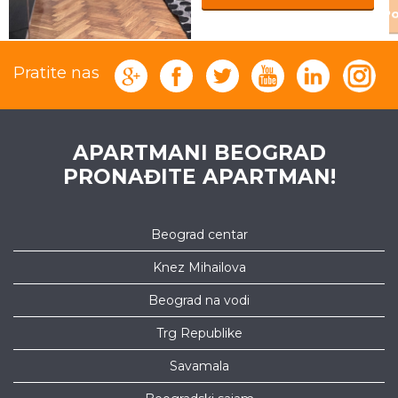
Po
Pratite nas
APARTMANI BEOGRAD
PRONAĐITE APARTMAN!
Beograd centar
Knez Mihailova
Beograd na vodi
Trg Republike
Savamala