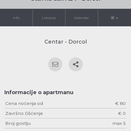
Info
Lokacija
Kalendar
Centar - Dorcol
Informacije o apartmanu
Cena noćenja od
€ 80
Završno čišćenje
€ 0
Broj gostiju
max 5