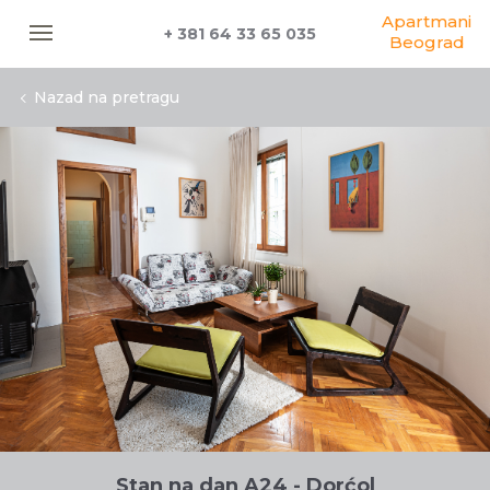
Apartmani
+ 381 64 33 65 035
Beograd
Nazad na pretragu
Stan na dan A24 - Dorćol