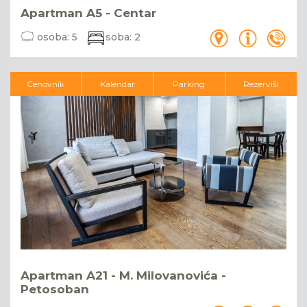
Apartman A5 - Centar
osoba:
5
soba:
2
Cenovnik
Kalendar
Parking
Rezerviši
Apartman A21 - M. Milovanovića -
Petosoban