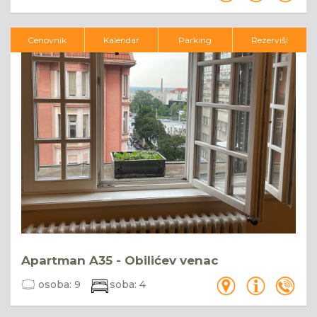
Cenovnik
Kalendar
Parking
Rezerviši
Apartman A35 - Obilićev venac
osoba:
9
soba:
4