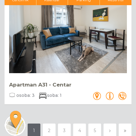
Apartman A31 - Centar
osoba:
3
soba:
1
1
2
3
4
5