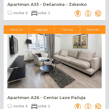
Apartman A33 - Dečanska - Zdravko
osoba:
6
soba:
2
Cenovnik
Kalendar
Parking
Rezerviši
Apartman A26 - Centar Laze Pačuja
osoba:
6
soba:
2