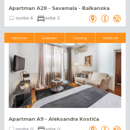
Apartman A28 - Savamala - Balkanska
osoba:
6
soba:
2
Cenovnik
Kalendar
Parking
Rezerviši
Apartman A9 - Aleksandra Kostića
osoba:
0
soba:
0