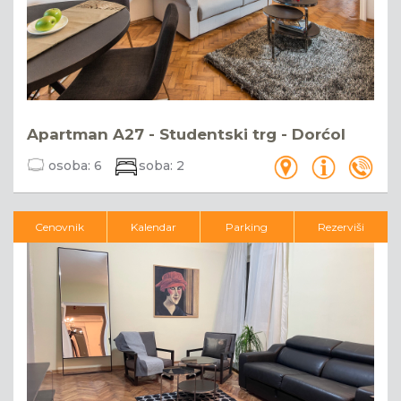
Apartman A27 - Studentski trg - Dorćol
osoba:
6
soba:
2
Cenovnik
Kalendar
Parking
Rezerviši