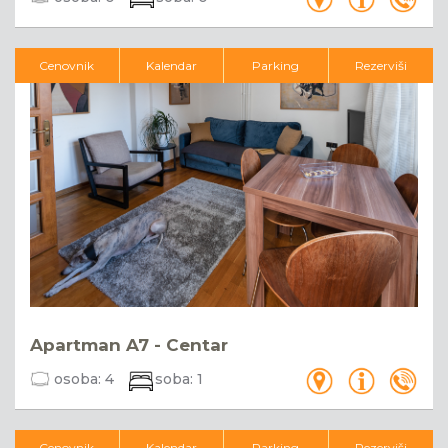
Cenovnik
Kalendar
Parking
Rezerviši
Apartman A7 - Centar
osoba:
4
soba:
1
Cenovnik
Kalendar
Parking
Rezerviši