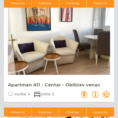
Cenovnik
Kalendar
Parking
Rezerviši
Apartman A11 - Centar - Obilićev venac
osoba:
4
soba:
2
Cenovnik
Kalendar
Parking
Rezerviši