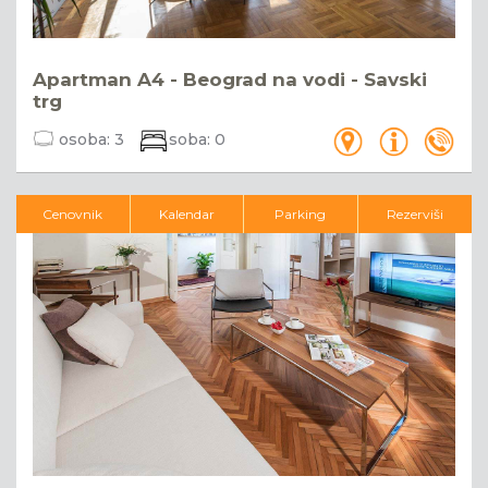
Apartman A4 - Beograd na vodi - Savski
trg
osoba:
3
soba:
0
Cenovnik
Kalendar
Parking
Rezerviši