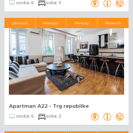
osoba:
6
soba:
3
Cenovnik
Kalendar
Parking
Rezerviši
Apartman A22 - Trg republike
osoba:
6
soba:
2