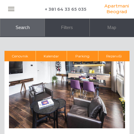
Apartmani
+ 381 64 33 65 035
Beograd
Search
Filters
Map
Cenovnik
Kalendar
Parking
Rezerviši