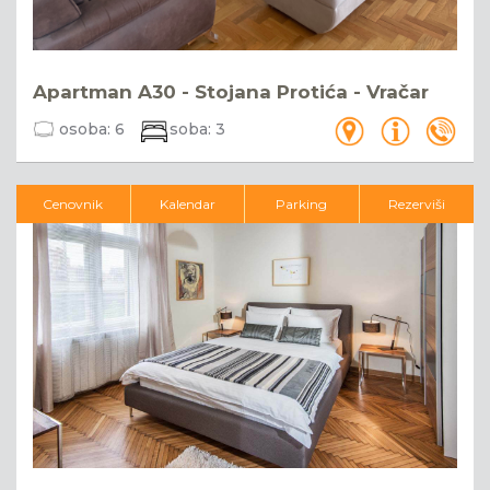
Apartman A30 - Stojana Protića - Vračar
osoba:
6
soba:
3
Cenovnik
Kalendar
Parking
Rezerviši