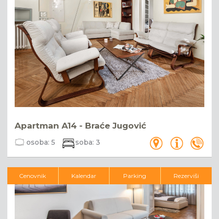
Apartman A14 - Braće Jugović
osoba:
5
soba:
3
Cenovnik
Kalendar
Parking
Rezerviši