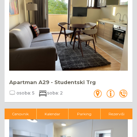
Apartman A29 - Studentski Trg
osoba:
5
soba:
2
Cenovnik
Kalendar
Parking
Rezerviši