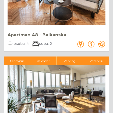
Apartman A8 - Balkanska
osoba:
4
soba:
2
Cenovnik
Kalendar
Parking
Rezerviši