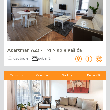
Apartman A23 - Trg Nikole Pašića
osoba:
4
soba:
2
Cenovnik
Kalendar
Parking
Rezerviši