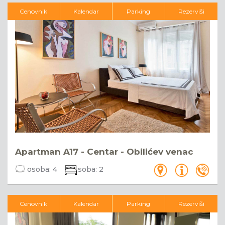
Cenovnik
Kalendar
Parking
Rezerviši
Apartman A17 - Centar - Obilićev venac
osoba:
4
soba:
2
Cenovnik
Kalendar
Parking
Rezerviši